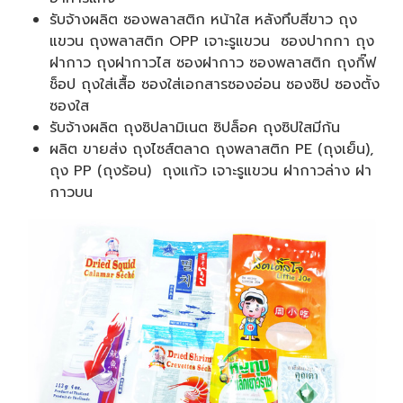
รับจ้างผลิต ซองพลาสติก หน้าใส หลังทึบสีขาว ถุง
แขวน ถุงพลาสติก OPP เจาะรูแขวน ซองปากกา ถุง
ฝากาว ถุงฝากาวไส ซองฝากาว ซองพลาสติก ถุงกิ๊ฟ
ช็อป ถุงใส่เสื้อ ซองใส่เอกสารซองอ่อน ซองซิป ซองตั้ง
ซองใส
รับจ้างผลิต ถุงซิปลามิเนต ซิปล็อค ถุงซิปใสมีก้น
ผลิต ขายส่ง ถุงไซส์ตลาด ถุงพลาสติก PE (ถุงเย็น),
ถุง PP (ถุงร้อน) ถุงแก้ว เจาะรูแขวน ฝากาวล่าง ฝา
กาวบน