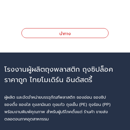
นำทาง
โรงงานผู้ผลิตถุงพลาสติก ถุงซิปล็อค
ราคาถูก ไทยโมเดิร์น อินดัสตรี้
ผู้ผลิต และจัดจำหน่ายบรรจุภัณฑ์พลาสติก ซองอ่อน ซองซิป
ซองตั้ง ซองใส ถุงลามิเนต ถุงแก้ว ถุงเย็น (PE) ถุงร้อน (PP)
พร้อมงานพิมพ์คุณภาพ สำหรับผู้บริโภคตั้งแต่ ร้านค้า ขายส่ง
ตลอดจนภาคอุตสาหกรรม