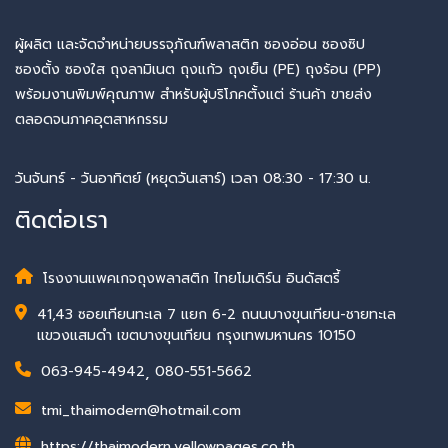
ผู้ผลิต และจัดจำหน่ายบรรจุภัณฑ์พลาสติก ซองอ่อน ซองซิป
ซองตั้ง ซองใส ถุงลามิเนต ถุงแก้ว ถุงเย็น (PE) ถุงร้อน (PP)
พร้อมงานพิมพ์คุณภาพ สำหรับผู้บริโภคตั้งแต่ ร้านค้า ขายส่ง
ตลอดจนภาคอุตสาหกรรม
วันจันทร์ - วันอาทิตย์ (หยุดวันเสาร์) เวลา 08:30 - 17:30 น.
ติดต่อเรา
โรงงานแพคเกจถุงพลาสติก ไทยโมเดิร์น อินดัสตรี้
41,43 ซอยเทียนทะเล 7 แยก 6-2 ถนนบางขุนเทียน-ชายทะเล
แขวงแสมดำ เขตบางขุนเทียน กรุงเทพมหานคร 10150
063-945-4942
,
080-551-5662
tmi_thaimodern@hotmail.com
https://thaimodern.yellowpages.co.th