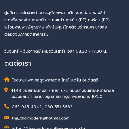
ผู้ผลิต และจัดจำหน่ายบรรจุภัณฑ์พลาสติก ซองอ่อน ซองซิป
ซองตั้ง ซองใส ถุงลามิเนต ถุงแก้ว ถุงเย็น (PE) ถุงร้อน (PP)
พร้อมงานพิมพ์คุณภาพ สำหรับผู้บริโภคตั้งแต่ ร้านค้า ขายส่ง
ตลอดจนภาคอุตสาหกรรม
วันจันทร์ - วันอาทิตย์ (หยุดวันเสาร์) เวลา 08:30 - 17:30 น.
ติดต่อเรา
โรงงานแพคเกจถุงพลาสติก ไทยโมเดิร์น อินดัสตรี้
41,43 ซอยเทียนทะเล 7 แยก 6-2 ถนนบางขุนเทียน-ชายทะเล
แขวงแสมดำ เขตบางขุนเทียน กรุงเทพมหานคร 10150
063-945-4942
,
080-551-5662
tmi_thaimodern@hotmail.com
https://thaimodern.yellowpages.co.th