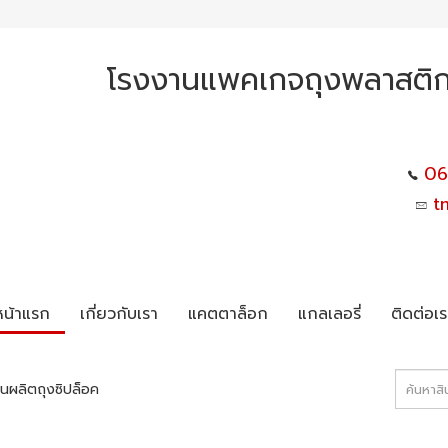
โรงงานแพคเกจถุงพลาสติก ไ
06
t
หน้าแรก
เกี่ยวกับเรา
แคตตาล็อก
แกลเลอรี่
ติดต่อเร
นผลิตถุงซิปล็อค