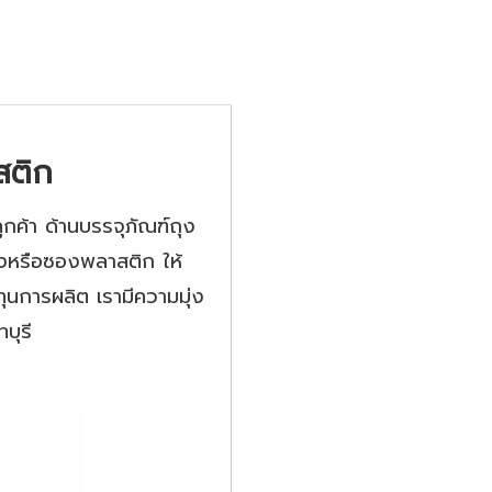
สติก
กค้า ด้านบรรจุภัณฑ์ถุง
ุงหรือซองพลาสติก ให้
ทุนการผลิต เรามีความมุ่ง
บุรี