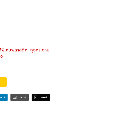
ฑ์พิเศษพลาสติก
,
ถุงกระดาษ
่ง
แชร์
อีเมล
พิมพ์