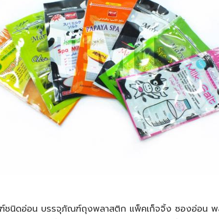
์ชนิดอ่อน บรรจุภัณฑ์ถุงพลาสติก แพ็คเก็จจิ้ง ซองอ่อน พ