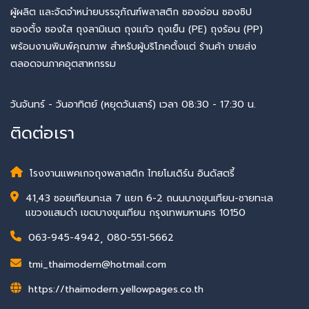
ผู้ผลิต และจัดจำหน่ายบรรจุภัณฑ์พลาสติก ซองอ่อน ซองซิป
ซองตั้ง ซองใส ถุงลามิเนต ถุงแก้ว ถุงเย็น (PE) ถุงร้อน (PP)
พร้อมงานพิมพ์คุณภาพ สำหรับผู้บริโภคตั้งแต่ ร้านค้า ขายส่ง
ตลอดจนภาคอุตสาหกรรม
วันจันทร์ - วันอาทิตย์ (หยุดวันเสาร์) เวลา 08:30 - 17:30 น.
ติดต่อเรา
โรงงานแพคเกจถุงพลาสติก ไทยโมเดิร์น อินดัสตรี้
41,43 ซอยเทียนทะเล 7 แยก 6-2 ถนนบางขุนเทียน-ชายทะเล
แขวงแสมดำ เขตบางขุนเทียน กรุงเทพมหานคร 10150
063-945-4942
,
080-551-5662
tmi_thaimodern@hotmail.com
https://thaimodern.yellowpages.co.th