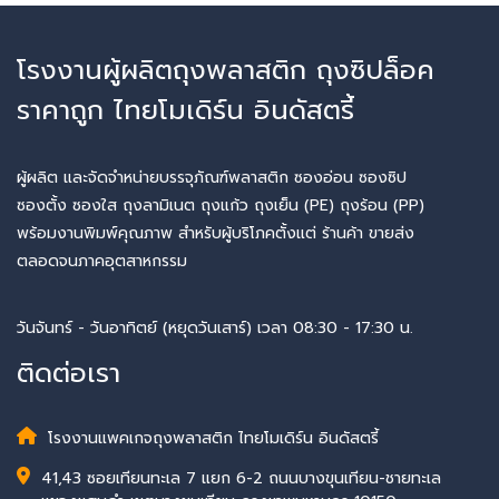
โรงงานผู้ผลิตถุงพลาสติก ถุงซิปล็อค
ราคาถูก ไทยโมเดิร์น อินดัสตรี้
ผู้ผลิต และจัดจำหน่ายบรรจุภัณฑ์พลาสติก ซองอ่อน ซองซิป
ซองตั้ง ซองใส ถุงลามิเนต ถุงแก้ว ถุงเย็น (PE) ถุงร้อน (PP)
พร้อมงานพิมพ์คุณภาพ สำหรับผู้บริโภคตั้งแต่ ร้านค้า ขายส่ง
ตลอดจนภาคอุตสาหกรรม
วันจันทร์ - วันอาทิตย์ (หยุดวันเสาร์) เวลา 08:30 - 17:30 น.
ติดต่อเรา
โรงงานแพคเกจถุงพลาสติก ไทยโมเดิร์น อินดัสตรี้
41,43 ซอยเทียนทะเล 7 แยก 6-2 ถนนบางขุนเทียน-ชายทะเล